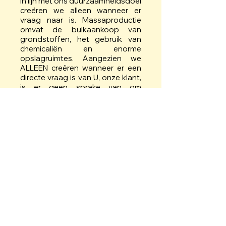
In lijn met ons duurzaamheidsdoel
creëren we alleen wanneer er
vraag naar is. Massaproductie
omvat de bulkaankoop van
grondstoffen, het gebruik van
chemicaliën en enorme
opslagruimtes. Aangezien we
ALLEEN creëren wanneer er een
directe vraag is van U, onze klant,
is er geen sprake van om
producten maanden op te slaan
voordat ze u bereiken. Al onze
producten worden speciaal voor
jou vers met de hand gemaakt.
Wij zeggen JA tegen ZELFLIEFDE!
Met de komst van koude
wintermaanden verlangt je huid
naar wat extra Tender. Liefdevol.
Zorg. Als je je altijd hebt
afgevraagd over oude Indiase
wijsheid en
schoonheidspraktijken, maar niet