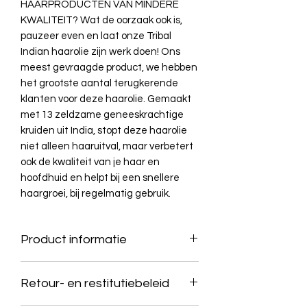
HAARPRODUCTEN VAN MINDERE
KWALITEIT? Wat de oorzaak ook is,
pauzeer even en laat onze Tribal
Indian haarolie zijn werk doen! Ons
meest gevraagde product, we hebben
het grootste aantal terugkerende
klanten voor deze haarolie. Gemaakt
met 13 zeldzame geneeskrachtige
kruiden uit India, stopt deze haarolie
niet alleen haaruitval, maar verbetert
ook de kwaliteit van je haar en
hoofdhuid en helpt bij een snellere
haargroei, bij regelmatig gebruik.
Product informatie
Retour- en restitutiebeleid
Controleert haaruitval en bevordert
haargroei.